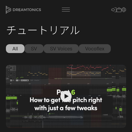
チュートリアル
[title]
All
SV
SV Voices
Vocoflex
[caption]
[about]
Trackname
Loading
Vocal Mode