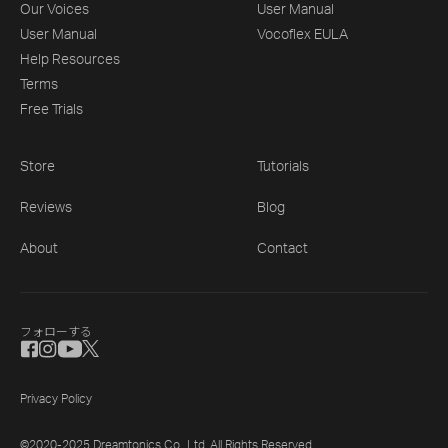
Our Voices
User Manual
User Manual
Vocoflex EULA
Help Resources
Terms
Free Trials
Store
Tutorials
Reviews
Blog
About
Contact
フォローする
Privacy Policy
©2020-2025 Dreamtonics Co., Ltd. All Rights Reserved.