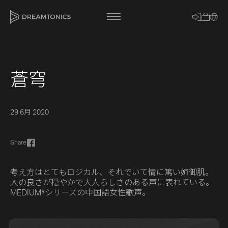
蒼穹
[title]
[caption]
29 6月 2020
[about]
Share
Trackname
考え方はとてもロジカル、それでいて情に篤い姉御肌。
人の良さが穏やかで大人らしさのある声に表れている。
MEDIUM⁵シリーズの中国語女性歌声。
Loading
Vocal Mode