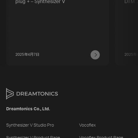
plug + – Synthesizer V
DTM 
2025年4月7日
2025年
Dreamtonics Co., Ltd.
Synthesizer V Studio Pro
Vocoflex