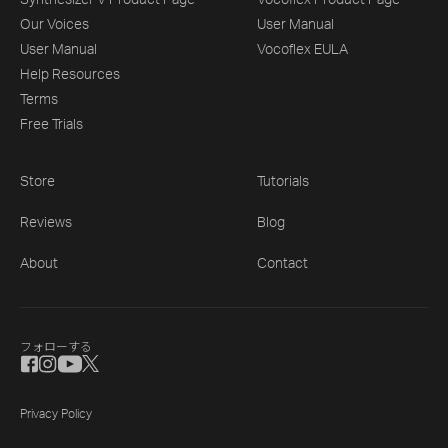
Synthesizer V Product Page
Vocoflex Product Page
Our Voices
User Manual
User Manual
Vocoflex EULA
Help Resources
Terms
Free Trials
Store
Tutorials
Reviews
Blog
About
Contact
フォローする
Privacy Policy