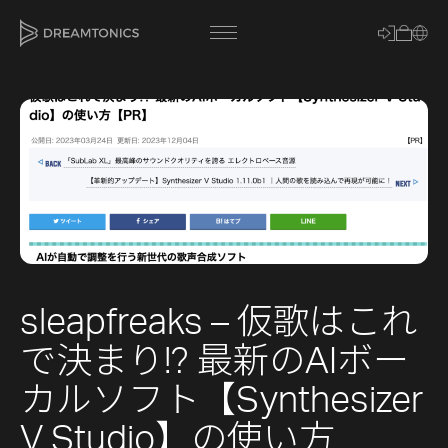
[title]
[caption]
[about]
sleapfreaks – 仮歌はこれ
Trackname
で決まり!? 最新のAIボー
Loading
Vocal Mode
カルソフト【Synthesizer
V Studio】の使い方