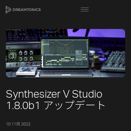
[title]
[caption]
[about]
Synthesizer V Studio
Trackname
次
1.8.0b1 アップデート
Loading
次
Vocal Mode
10 11月 2022