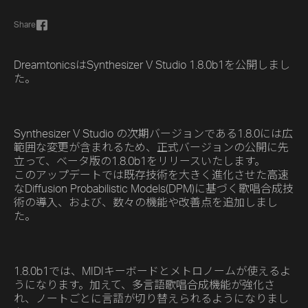
Share
DreamtonicsはSynthesizer V Studio 1.8.0b1を公開しまし
た。
Synthesizer V Studio の次期バージョンである1.8.0には広
範囲な変更が含まれるため、正式バージョンの公開に先
立って、ベータ版の1.8.0b1をリリースいたします。
このアップデートでは既存技術を大きく進化させた高速
なDiffusion Probabilistic Models(DPM)に基づく歌唱合成技
術の導入、および、数々の機能や改善点を追加しまし
た。
1.8.0b1では、MIDIキーボードとメトロノームが使えるよ
うになります。加えて、多言語歌唱合成機能が強化さ
れ、ノートごとに言語が切り替えられるようになりまし